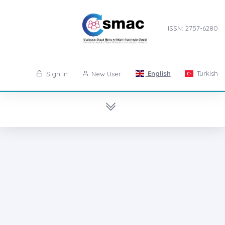
ISSN: 2757-6280
English
Turkish
Sign in
New User