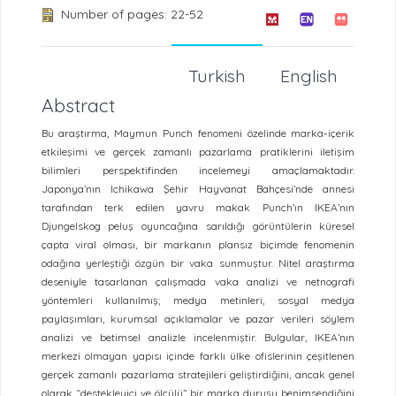
Number of pages: 22-52
Turkish
English
Abstract
Bu araştırma, Maymun Punch fenomeni özelinde marka-içerik
etkileşimi ve gerçek zamanlı pazarlama pratiklerini iletişim
bilimleri perspektifinden incelemeyi amaçlamaktadır.
Japonya’nın Ichikawa Şehir Hayvanat Bahçesi’nde annesi
tarafından terk edilen yavru makak Punch’ın IKEA’nın
Djungelskog peluş oyuncağına sarıldığı görüntülerin küresel
çapta viral olması, bir markanın plansız biçimde fenomenin
odağına yerleştiği özgün bir vaka sunmuştur. Nitel araştırma
deseniyle tasarlanan çalışmada vaka analizi ve netnografi
yöntemleri kullanılmış; medya metinleri, sosyal medya
paylaşımları, kurumsal açıklamalar ve pazar verileri söylem
analizi ve betimsel analizle incelenmiştir. Bulgular, IKEA’nın
merkezi olmayan yapısı içinde farklı ülke ofislerinin çeşitlenen
gerçek zamanlı pazarlama stratejileri geliştirdiğini, ancak genel
olarak “destekleyici ve ölçülü” bir marka duruşu benimsendiğini