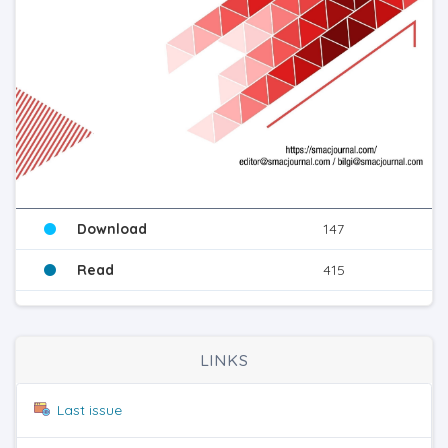
Download
147
Read
415
LINKS
Last issue