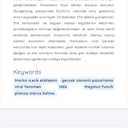
göstermektedir. Fenomenin ticari etkileri oldukça somuttur:
Djungelskog satışlarında %200’ün üzerinde artış yaşanmış,
ikincil piyasada ürün fiyatı 20 dolardan 350 dolara yükselmiştir.
Etik tartışmalar ise hayvan hakları örgütlerinin eleştirileri,
primatologların bilimsel değerlendirmeleri ve satın alma teklifi
etrafında şekillenmiştir. Araştırma, literatüre “plansız maruz
kalma” kavramını önermekte; markaların viral içerikler
karşısında hızlı tepki kapasitesi, yerel esneklik-küresel tutarlılık
dengesi ve etik sınırların farkında olma gibi stratejik öncelikler
geliştirmesi gerektiğini ortaya koymaktadır.
Keywords
Marka-içerik etkileşimi
gerçek zamanlı pazarlama
viral fenomen
IKEA
Maymun Punch
plansız maruz kalma.