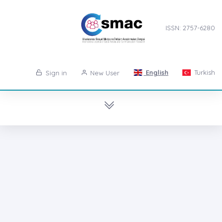
ISSN: 2757-6280
English
Turkish
Sign in
New User